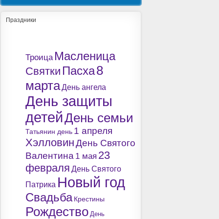
Праздники
Масленица
Троица
8
Пасха
Святки
марта
День ангела
День защиты
детей
День семьи
1 апреля
Татьянин день
Хэлловин
День Святого
23
Валентина
1 мая
февраля
День Святого
Новый год
Патрика
Свадьба
Крестины
Рождество
День