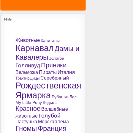
Темы
Животные
Капитаны
Карнавал
Дамы и
Кавалеры
Золотое
Пряники
Голливуд
Пираты
Италия
Вельможа
Серебряный
Трактирщицы
Рождественская
Ярмарка
Рубашки
Лес
My Little Pony
Ведьмы
Красное
Волшебные
Голубой
животные
Пастушка
Морская тема
Гномы
Франция