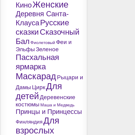
Женские
Кино
Деревня Санта-
Русские
Клауса
сказки
Сказочный
Бал
Феи и
Фиолетовый
Эльфы
Зеленое
Пасхальная
ярмарка
Маскарад
Рыцари и
Для
Дамы
Цирк
детей
Деревенские
костюмы
Маша и Медведь
Принцы и Принцессы
Для
Финляндия
взрослых