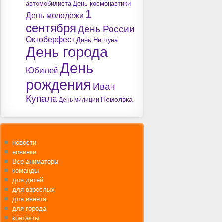
автомобилиста
День космонавтики
1
День молодежи
сентября
День России
Октоберфест
День Нептуна
День города
День
Юбилей
рождения
Иван
Купала
Помолвка
День милиции
новости
новинки
Все аниматоры
команды
для детей
для взрослых
для ивента
для города
контакты