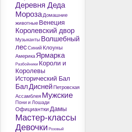
Деревня Деда
Мороза
Домашние
Венеция
животные
Королевский двор
Волшебный
Музыканты
лес
Клоуны
Синий
Ярмарка
Америка
Короли и
Разбойники
Королевы
Исторический Бал
Бал
Дисней
Петровская
Мужские
Ассамблея
Пони и Лошади
Дамы
Официантки
Мастер-классы
Девочки
Розовый