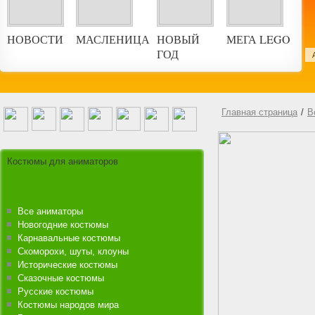
НОВОСТИ
МАСЛЕНИЦА
НОВЫЙ
МЕГА LEGO
ГОД
ской праздник
Главная страница
/
В
Костюмы для аниматоров
Все аниматоры
Новогодние костюмы
Карнавальные костюмы
Скоморохи, шуты, клоуны
Исторические костюмы
Сказочные костюмы
Русские костюмы
Костюмы народов мира