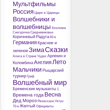
Мультфильмы
Россия
Цари и Царицы
Волшебники и
волшебницы
Хохлома
Снегурочка
Средневековье
Радуга
Коричневый
60-е
Германия
Красное и
Сказки
Зима
зеленое
Арлекин и
Алиса в Стране Чудес
Лето
Англия
Коломбина
Мальчики
Рыцарский
турнир
Граф
Волшебный мир
Бременские музыканты
1
Весна
Времена года
Дед Мороз
Ренессанс
Ретро
Желтый
70-е
Официанты