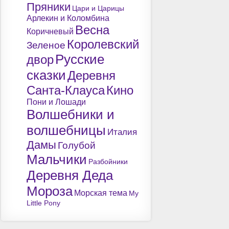
Пряники
Цари и Царицы
Арлекин и Коломбина
Весна
Коричневый
Королевский
Зеленое
Русские
двор
сказки
Деревня
Санта-Клауса
Кино
Пони и Лошади
Волшебники и
волшебницы
Италия
Дамы
Голубой
Мальчики
Разбойники
Деревня Деда
Мороза
Морская тема
My
Little Pony