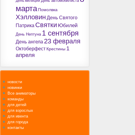
День милиции
День автомобилиста
марта
Помолвка
Хэлловин
День Святого
Святки
Юбилей
Патрика
1 сентября
День Нептуна
23 февраля
День ангела
1
Октоберфест
Крестины
апреля
новости
новинки
Все аниматоры
команды
для детей
для взрослых
для ивента
для города
контакты