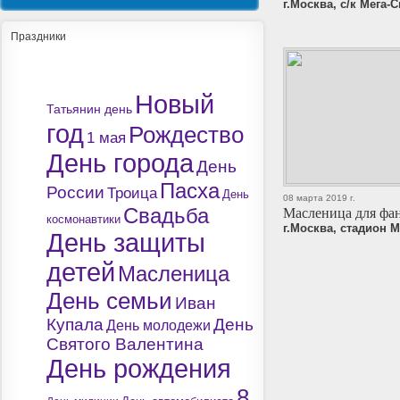
г.Москва, с/к Мега-
Праздники
Новый
Татьянин день
год
Рождество
1 мая
День города
День
Пасха
России
Троица
День
08 марта 2019 г.
Масленица для фа
Свадьба
космонавтики
г.Москва, стадион М
День защиты
детей
Масленица
День семьи
Иван
Купала
День
День молодежи
Святого Валентина
День рождения
8