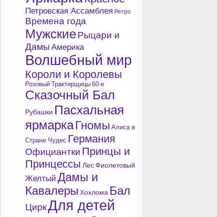
Петровская Ассамблея
Ретро
Времена года
Мужские
Рыцари и
Дамы
Америка
Волшебный мир
Короли и Королевы
Розовый
Трактирщицы
60-е
Сказочный Бал
Пасхальная
Рубашки
ярмарка
Гномы
Алиса в
Германия
Стране Чудес
Принцы и
Официантки
Принцессы
Лес
Фиолетовый
Дамы и
Желтый
Кавалеры
Бал
Хохлома
Для детей
Цирк