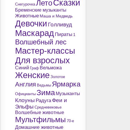
Сказки
Лето
Снегурочка
Бременские музыканты
Животные
Маша и Медведь
Девочки
Голливуд
Маскарад
Пираты
1
Волшебный лес
Мастер-классы
Для взрослых
Синий
Вельможа
Граф
Женские
Золотое
Ярмарка
Англия
Ведьмы
Зима
Музыканты
Официанты
Клоуны
Феи и
Радуга
Эльфы
Средневековье
Волшебные животные
Мультфильмы
70-е
Домашние животные