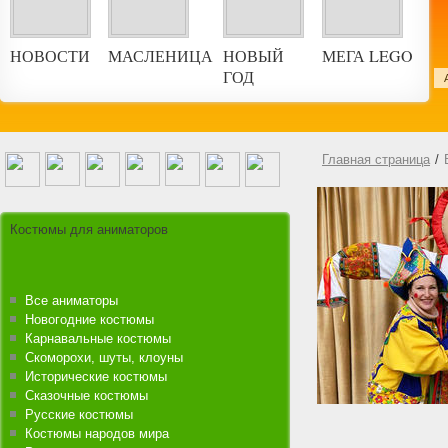
НОВОСТИ
МАСЛЕНИЦА
НОВЫЙ
МЕГА LEGO
ГОД
ской праздник
Главная страница
/
Костюмы для аниматоров
Все аниматоры
Новогодние костюмы
Карнавальные костюмы
Скоморохи, шуты, клоуны
Исторические костюмы
Сказочные костюмы
Русские костюмы
Костюмы народов мира