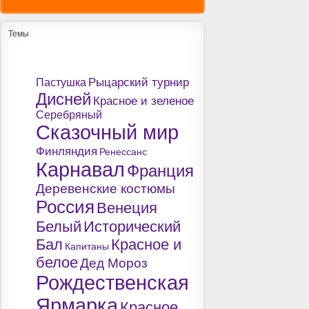
Темы
Рыцарский турнир
Пастушка
Дисней
Красное и зеленое
Серебряный
Сказочный мир
Финляндия
Ренессанс
Карнавал
Франция
Деревенские костюмы
Россия
Венеция
Белый
Исторический
Бал
Красное и
Капитаны
белое
Дед Мороз
Рождественская
Ярмарка
Красное