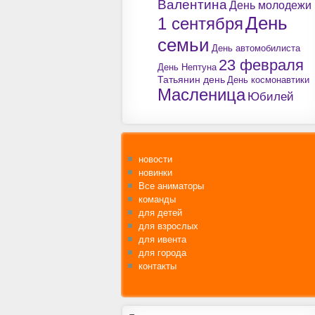
Валентина
День молодежи
День
1 сентября
семьи
День автомобилиста
23 февраля
День Нептуна
Татьянин день
День космонавтики
Масленица
Юбилей
новости
новинки
Все аниматоры
команды
для детей
для взрослых
для ивента
для города
контакты