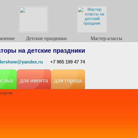
мление
Детские праздники
Мастер-классы
торы на детские праздники
ndershow@yandex.ru
+7 965 199 47 74
ослых
для ивента
для города