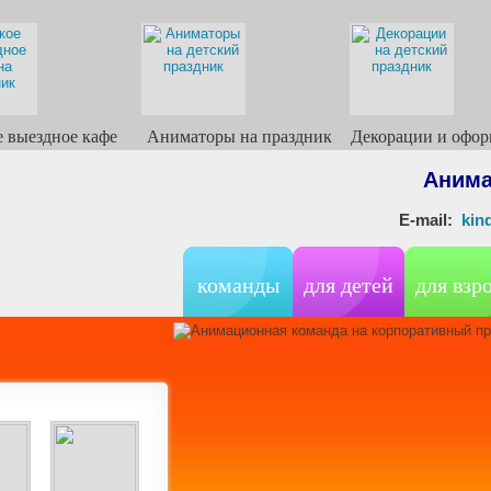
е выездное кафе
Аниматоры на праздник
Декорации и офор
Анима
E-mail:
ki
команды
для детей
для взр