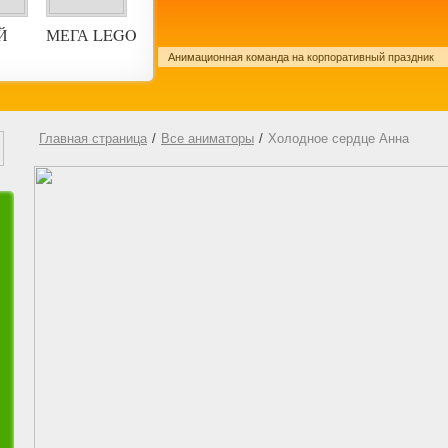
Й
МЕГА LEGO
Анимационная команда на корпоративный праздник
Аниматоры на тимбилдинг
Главная страница
/
Все аниматоры
/
Холодное сердце Анна