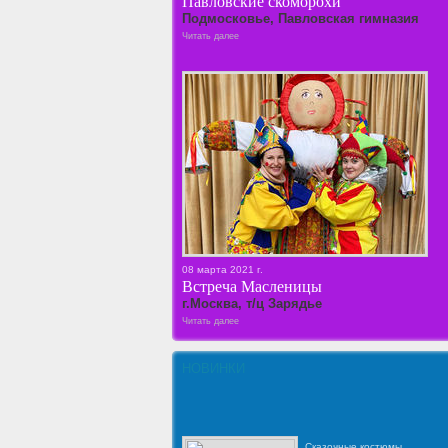
Павловские скоморохи
Подмосковье, Павловская гимназия
Читать далее
08 марта 2021 г.
Встреча Масленицы
г.Москва, т/ц Зарядье
Читать далее
НОВИНКИ
Сказочные костюмы