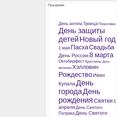
Праздники
Троица
День ангела
Помолвка
День защиты
детей
Новый год
Пасха
Свадьба
1 мая
8 марта
День России
Октоберфест
Крестины
День
Хэлловин
милиции
Рождество
Иван
День
Купала
города
День
рождения
Святки
1
апреля
День Святого
День Святого
Патрика