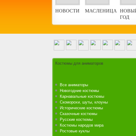
НОВОСТИ
МАСЛЕНИЦА
НОВЫ
ГОД
Аниматоры на городской праздник
Костюмы для аниматоров
Все аниматоры
Новогодние костюмы
Карнавальные костюмы
Скоморохи, шуты, клоуны
Исторические костюмы
Сказочные костюмы
Русские костюмы
Костюмы народов мира
Ростовые куклы