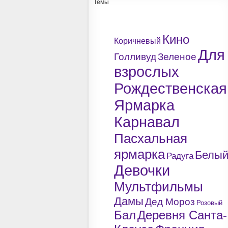
Темы
Кино
Коричневый
Для
Голливуд
Зеленое
взрослых
Рождественская
Ярмарка
Карнавал
Пасхальная
ярмарка
Белы
Радуга
Девочки
Мультфильмы
Дамы
Дед Мороз
Розовый
Бал
Деревня Санта-