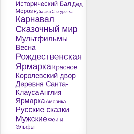
Исторический Бал
Дед
Мороз
Рубашки
Снегурочка
Карнавал
Сказочный мир
Мультфильмы
Весна
Рождественская
Ярмарка
Красное
Королевский двор
Деревня Санта-
Клауса
Англия
Ярмарка
Америка
Русские сказки
Мужские
Феи и
Эльфы