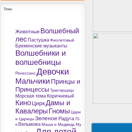
Темы
Волшебный
Животные
лес
Пастушка
Фиолетовый
Бременские музыканты
Волшебники и
волшебницы
Девочки
Ренессанс
Мальчики
Принцы и
Принцессы
Трактирщицы
Морская тема
Коричневый
Кино
Дамы и
Цирк
Кавалеры
Гномы
Цари
Зеленое
Радуга
и Царицы
70-
Вельможа
Маша и Медведь
My
е
Для детей