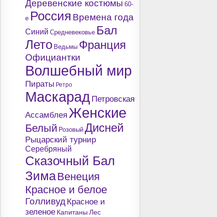
Деревенские костюмы
60-
Россия
Времена года
е
Бал
Синий
Средневековье
Лето
Франция
Ведьмы
Официантки
Волшебный мир
Пираты
Ретро
Маскарад
Петровская
Женские
Ассамблея
Дисней
Белый
Розовый
Рыцарский турнир
Серебряный
Сказочный Бал
Зима
Венеция
Красное и белое
Голливуд
Красное и
зеленое
Капитаны
Лес