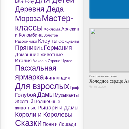
Little Pony
Деревня Деда
Мастер-
Мороза
классы
Арлекин
Хохлома
и Коломбина
Золотое
Клоуны
Разбойники
Официанты
Пряники
Германия
1
Домашние животные
Италия
Алиса в Стране Чудес
Пасхальная
ярмарка
Сказочные костюмы
Финляндия
Холодное сердце А
Для взрослых
Читать далее
Граф
Дамы
Голубой
Музыканты
Желтый
Волшебные
Рыцари и Дамы
животные
Короли и Королевы
Сказки
Пони и Лошади