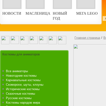
НОВОСТИ
МАСЛЕНИЦА
НОВЫЙ
МЕГА LEGO
ГОД
ской праздник
Главная страница
/
В
Костюмы для аниматоров
Все аниматоры
Новогодние костюмы
Карнавальные костюмы
Скоморохи, шуты, клоуны
Исторические костюмы
Сказочные костюмы
Русские костюмы
Костюмы народов мира