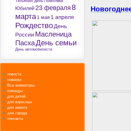
Татьянин день
Помолвка
8
23 февраля
Новогодне
Юбилей
марта
1 апреля
1 мая
Рождество
День
Масленица
России
День семьи
Пасха
День автомобилиста
новости
новинки
Все аниматоры
команды
для детей
для взрослых
для ивента
для города
контакты