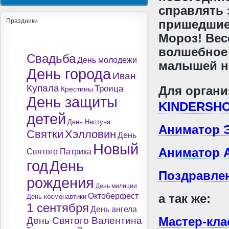
справлять 
Праздники
пришедшие 
Мороз! Вес
волшебное 
Свадьба
День молодежи
малышей на
День города
Иван
Купала
Троица
Для органи
Крестины
День защиты
KINDERS
детей
День Нептуна
Аниматор 
Святки
Хэлловин
День
Новый
Аниматор 
Святого Патрика
год
День
Поздравлен
рождения
День милиции
Октоберфест
а так же:
День космонавтики
1 сентября
День ангела
Мастер-кла
День Святого Валентина