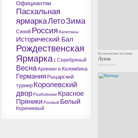
Официантки
Пасхальная
ярмарка
Лето
Зима
Россия
Синий
Капитаны
Исторический Бал
Рождественская
Исторические костюмы
Ярмарка
Луиза
Серебряный
1
Читать далее
Весна
Арлекин и Коломбина
Германия
Рыцарский
Королевский
турнир
двор
Красное
Разбойники
Пряники
Белый
Розовый
Коричневый