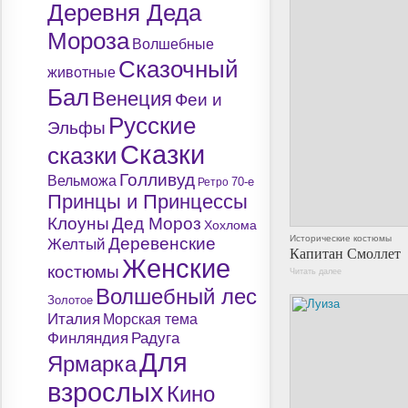
Деревня Деда
Мороза
Волшебные
Сказочный
животные
Бал
Венеция
Феи и
Русские
Эльфы
Сказки
сказки
Голливуд
Вельможа
Ретро
70-е
Принцы и Принцессы
Клоуны
Дед Мороз
Хохлома
Исторические костюмы
Деревенские
Желтый
Капитан Смоллет
Женские
костюмы
Читать далее
Волшебный лес
Золотое
Италия
Морская тема
Финляндия
Радуга
Для
Ярмарка
взрослых
Кино