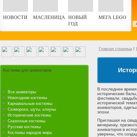
НОВОСТИ
МАСЛЕНИЦА
НОВЫЙ
МЕГА LEGO
ГОД
ской праздник
Главная страница
/
Истор
Костюмы для аниматоров
В последнее время
Все аниматоры
исторические балы,
Новогодние костюмы
фестивали, свадьбы
исторической темат
Карнавальные костюмы
аниматоров, одеты
Скоморохи, шуты, клоуны
эпохи.
Исторические костюмы
Приглашая на свад
Сказочные костюмы
вечеринку, презен
Русские костюмы
аниматоров в исто
Костюмы народов мира
уверены, что созд