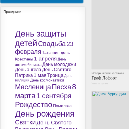
Праздники
День защиты
детей
Свадьба
23
февраля
Татьянин день
1 апреля
Крестины
День
День молодежи
автомобилиста
День ангела
День Святого
Исторические костюмы
1 мая
Троица
Патрика
День
Граф Лефорт
милиции
День космонавтики
Читать далее
8
Масленица
Пасха
марта
1 сентября
Рождество
Помолвка
День рождения
Святки
День Святого