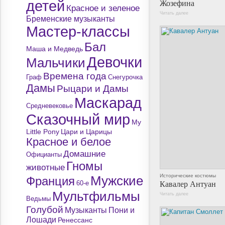
Жозефина
детей
Красное и зеленое
Читать далее
Бременские музыканты
Мастер-классы
Бал
Маша и Медведь
Девочки
Мальчики
Времена года
Граф
Снегурочка
Дамы
Рыцари и Дамы
Маскарад
Средневековье
Сказочный мир
My
Little Pony
Цари и Царицы
Красное и белое
Домашние
Официанты
Гномы
животные
Исторические костюмы
Мужские
Франция
Кавалер Антуан
60-е
Мультфильмы
Читать далее
Ведьмы
Голубой
Музыканты
Пони и
Лошади
Ренессанс