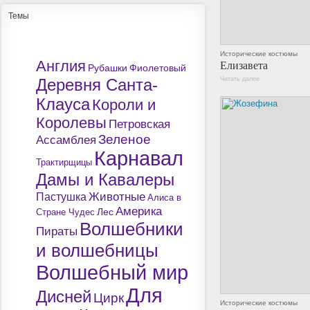
Темы
Исторические костюмы
Англия
Елизавета
Рубашки
Фиолетовый
Деревня Санта-
Читать далее
Клауса
Короли и
Королевы
Петровская
Зеленое
Ассамблея
Карнавал
Трактирщицы
Дамы и Кавалеры
Животные
Пастушка
Алиса в
Америка
Лес
Стране Чудес
Волшебники
Пираты
и волшебницы
Волшебный мир
Для
Дисней
Цирк
Исторические костюмы