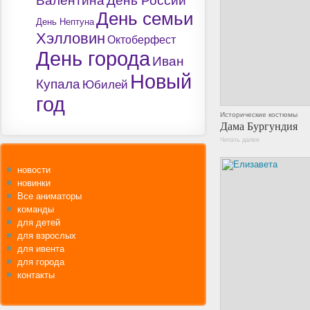
Валентина
День России
День семьи
День Нептуна
Хэлловин
Октоберфест
День города
Иван
Новый
Купала
Юбилей
год
Исторические костюмы
Дама Бургундия
Читать далее
новости
новинки
Все аниматоры
команды
для детей
для взрослых
для ивента
для города
контакты