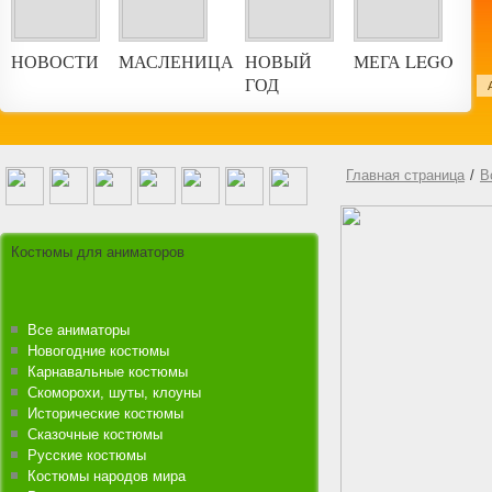
НОВОСТИ
МАСЛЕНИЦА
НОВЫЙ
МЕГА LEGO
ГОД
ской праздник
Главная страница
/
В
Костюмы для аниматоров
Все аниматоры
Новогодние костюмы
Карнавальные костюмы
Скоморохи, шуты, клоуны
Исторические костюмы
Сказочные костюмы
Русские костюмы
Костюмы народов мира