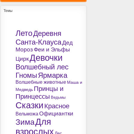
Темы
Лето
Деревня
Санта-Клауса
Дед
Мороз
Феи и Эльфы
Девочки
Цирк
Волшебный лес
Гномы
Ярмарка
Волшебные животные
Маша и
Принцы и
Медведь
Принцессы
Ведьмы
Сказки
Красное
Официантки
Вельможа
Для
Зима
взрослых
Лес