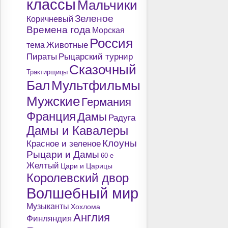
классы
Мальчики
Зеленое
Коричневый
Времена года
Морская
Россия
Животные
тема
Пираты
Рыцарский турнир
Сказочный
Трактирщицы
Бал
Мультфильмы
Мужские
Германия
Франция
Дамы
Радуга
Дамы и Кавалеры
Клоуны
Красное и зеленое
Рыцари и Дамы
60-е
Желтый
Цари и Царицы
Королевский двор
Волшебный мир
Музыканты
Хохлома
Англия
Финляндия