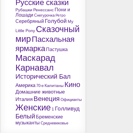
Русские сказки
Пони и
Рубашки
Ренессанс
Лошади
Снегурочка
Ретро
Голубой
Серебряный
My
Сказочный
Little Pony
мир
Пасхальная
ярмарка
Пастушка
Маскарад
Карнавал
Исторический Бал
Кино
Америка
Капитаны
70-е
Домашние животные
Венеция
Италия
Официанты
Женские
Голливуд
1
Белый
Бременские
музыканты
Средневековье