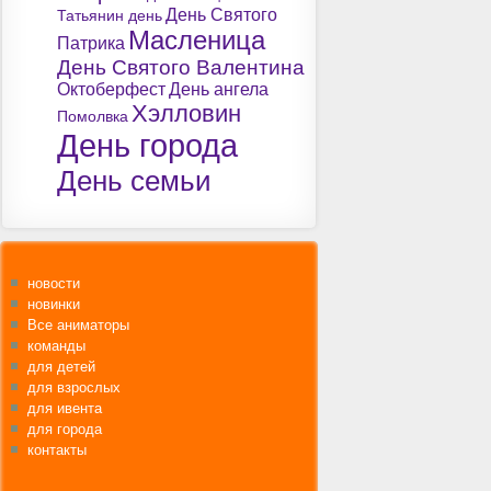
День Святого
Татьянин день
Масленица
Патрика
День Святого Валентина
Октоберфест
День ангела
Хэлловин
Помолвка
День города
День семьи
новости
новинки
Все аниматоры
команды
для детей
для взрослых
для ивента
для города
контакты