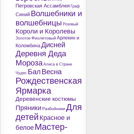
Петровская Ассамблея
Граф
Волшебники и
Синий
волшебницы
Розовый
Короли и Королевы
Арлекин и
Фиолетовый
Золотое
Дисней
Коломбина
Деревня Деда
Мороза
Алиса в Стране
Бал
Весна
Чудес
Рождественская
Ярмарка
Деревенские костюмы
Для
Пряники
Разбойники
детей
Красное и
Мастер-
белое