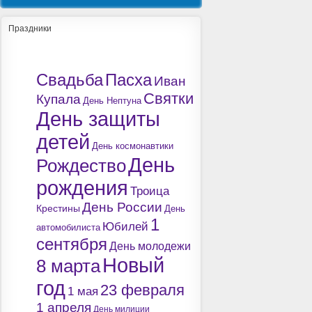
Праздники
Свадьба
Пасха
Иван
Святки
Купала
День Нептуна
День защиты
детей
День космонавтики
День
Рождество
рождения
Троица
День России
Крестины
День
1
Юбилей
автомобилиста
сентября
День молодежи
Новый
8 марта
год
23 февраля
1 мая
1 апреля
День милиции