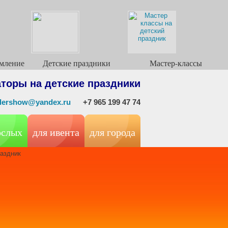
мление
Детские праздники
Мастер-классы
торы на детские праздники
ndershow@yandex.ru
+7 965 199 47 74
ослых
для ивента
для города