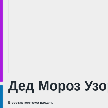
Дед Мороз Уз
В состав костюма входят: