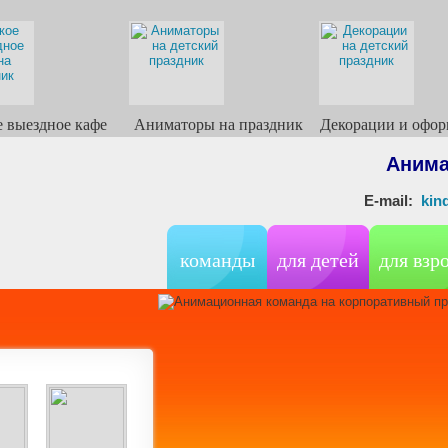
е выездное кафе
Аниматоры на праздник
Декорации и офор
Анима
E-mail:
ki
команды
для детей
для взр