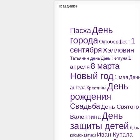
Праздники
День
Пасха
города
1
Октоберфест
сентября
Хэлловин
1
Татьянин день
День Нептуна
8 марта
апреля
Новый год
1 мая
Ден
День
ангела
Крестины
рождения
Свадьба
День Святого
День
Валентина
защиты детей
День
Иван Купала
космонавтики