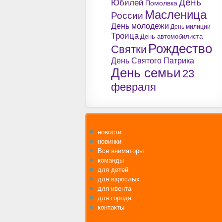
День
Юбилей
Помолвка
Масленица
России
День молодежи
День милиции
Троица
День автомобилиста
Рождество
Святки
День Святого Патрика
День семьи
23
февраля
новости
новинки
Все аниматоры
команды
для детей
для взрослых
для ивента
для города
контакты