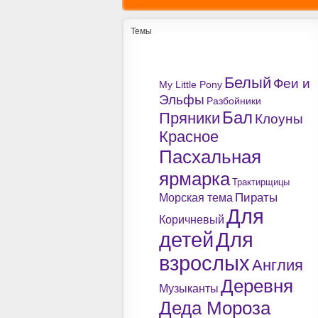
Темы
Белый
Феи и
My Little Pony
Эльфы
Разбойники
Бал
Пряники
Клоуны
Красное
Пасхальная
ярмарка
Трактирщицы
Пираты
Морская тема
Для
Коричневый
детей
Для
взрослых
Англия
Деревня
Музыканты
Деда Мороза