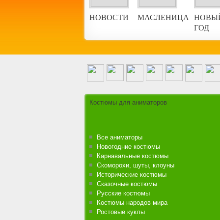
НОВОСТИ
МАСЛЕНИЦА
НОВЫ
ГОД
Аниматоры на городской праздник
Костюмы для аниматоров
Все аниматоры
Новогодние костюмы
Карнавальные костюмы
Скоморохи, шуты, клоуны
Исторические костюмы
Сказочные костюмы
Русские костюмы
Костюмы народов мира
Ростовые куклы