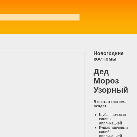
Аниматоры на тимбилдинг
Новогодние
костюмы
Дед
Мороз
Узорный
В состав костюма
входят:
Шуба парчовая
синяя с
аппликацией
Кушак парчовый
синий с
аппликацией