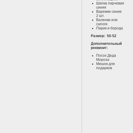
Шапка парчовая
синяя
Варежки синие
2 шт.
Валенки или
сапоги
Парик и борода
Размер: 50-52
Дополнительный
реквизит:
Посох Деда
Мороза
Мешок для
подарков