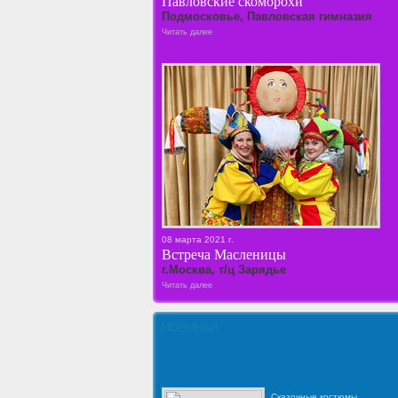
Павловские скоморохи
Подмосковье, Павловская гимназия
Читать далее
08 марта 2021 г.
Встреча Масленицы
г.Москва, т/ц Зарядье
Читать далее
НОВИНКИ
Сказочные костюмы