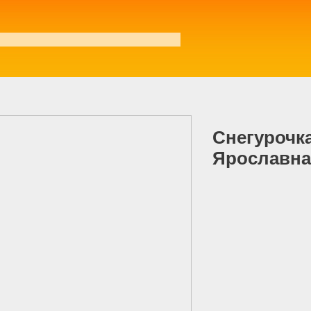
Аниматоры на тимбилдинг
Снегурочк
Ярославна