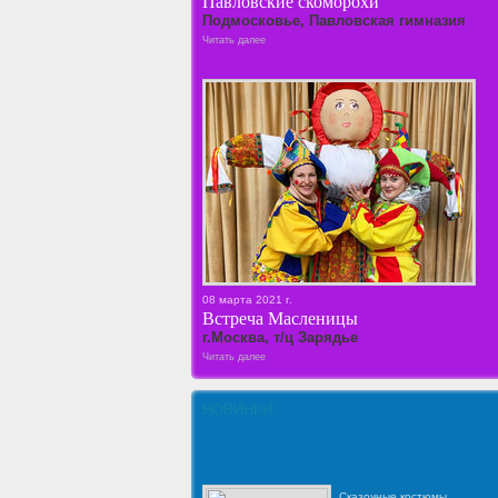
Павловские скоморохи
Подмосковье, Павловская гимназия
Читать далее
08 марта 2021 г.
Встреча Масленицы
г.Москва, т/ц Зарядье
Читать далее
НОВИНКИ
Сказочные костюмы