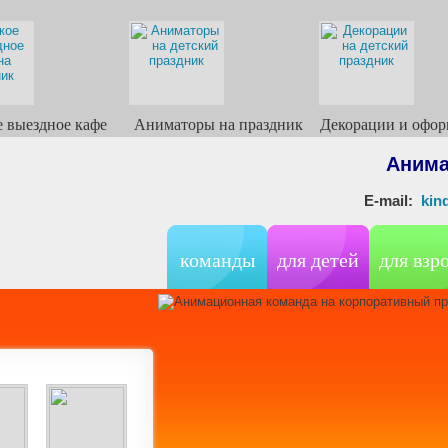
е выездное кафе
Аниматоры на праздник
Декорации и офор
Анима
E-mail:
ki
команды
для детей
для взр