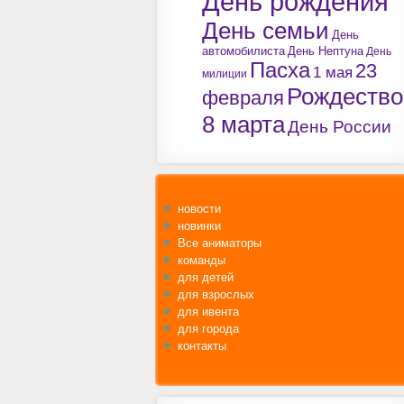
День рождения
День семьи
День
автомобилиста
День Нептуна
День
Пасха
23
1 мая
милиции
Рождество
февраля
8 марта
День России
новости
новинки
Все аниматоры
команды
для детей
для взрослых
для ивента
для города
контакты