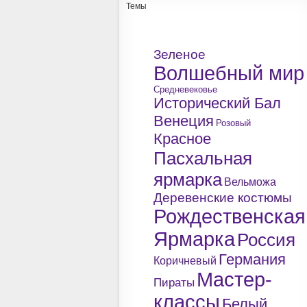
Темы
Зеленое
Волшебный мир
Средневековье
Исторический Бал
Венеция
Розовый
Красное
Пасхальная
ярмарка
Вельможа
Деревенские костюмы
Рождественская
Ярмарка
Россия
Германия
Коричневый
Мастер-
Пираты
классы
Белый