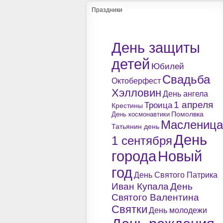
Праздники
День защиты
детей
Юбилей
Свадьба
Октоберфест
Хэлловин
День ангела
1 апреля
Троица
Крестины
Помолвка
День космонавтики
Масленица
Татьянин день
День
1 сентября
города
Новый
год
День Святого Патрика
Иван Купала
День
Святого Валентина
Святки
День молодежи