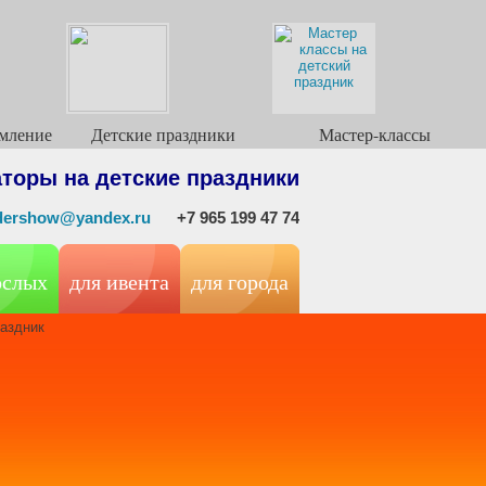
мление
Детские праздники
Мастер-классы
торы на детские праздники
ndershow@yandex.ru
+7 965 199 47 74
ослых
для ивента
для города