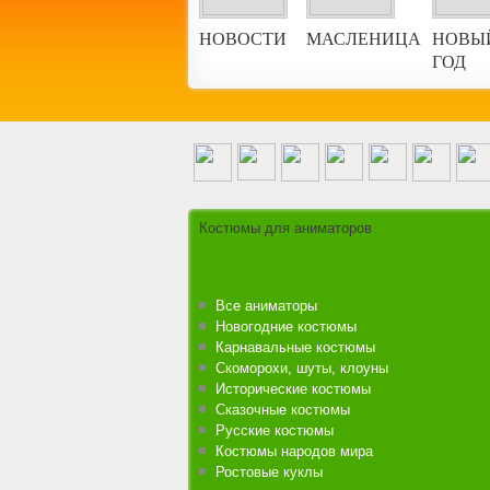
НОВОСТИ
МАСЛЕНИЦА
НОВЫ
ГОД
Аниматоры на городской праздник
Костюмы для аниматоров
Все аниматоры
Новогодние костюмы
Карнавальные костюмы
Скоморохи, шуты, клоуны
Исторические костюмы
Сказочные костюмы
Русские костюмы
Костюмы народов мира
Ростовые куклы